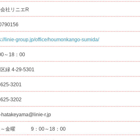
会社リニエR
0790156
s://linie-group.jp/office/houmonkango-sumida/
00～18：00
緑 4-29-5301
5625-3201
5625-3202
-hatakeyama@linie-r.jp
曜～金曜
9：00～18：00