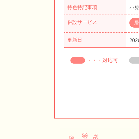
特色特記事項
小児
併設サービス
居
更新日
202
・・・対応可