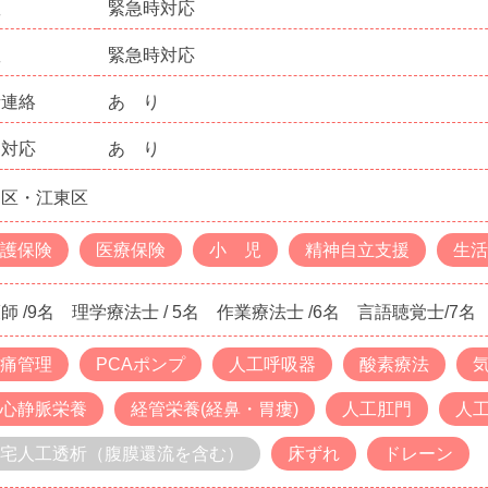
曜
緊急時対応
曜
緊急時対応
話連絡
あ り
問対応
あ り
田区・江東区
護保険
医療保険
小 児
精神自立支援
生活
師 /9名 理学療法士 / 5名 作業療法士 /6名 言語聴覚士/7名 
痛管理
PCAポンプ
人工呼吸器
酸素療法
心静脈栄養
経管栄養(経鼻・胃瘻)
人工肛門
人
宅人工透析（腹膜還流を含む）
床ずれ
ドレーン