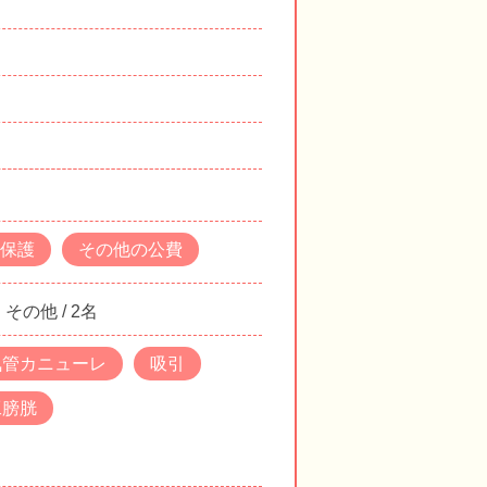
保護
その他の公費
その他 / 2名
気管カニューレ
吸引
工膀胱