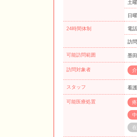
土
日
24時間体制
電
訪
可能訪問範囲
墨
訪問対象者
介
スタッフ
看護
可能医療処置
疼
中
在